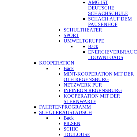
AMG IST
DEUTSCHE
SCHACHSCHULE
SCHACH AUF DEM
PAUSENHOF
SCHULTHEATER
SPORT
UMWELTGRUPPE
Back
ENERGIEVERBRAU
- DOWNLOADS
KOOPERATION
Back
MINT-KOOPERATION MIT DER
OTH REGENSBURG
NETZWERK PUR
INFINEON REGENSBURG
KOOPERATION MIT DER
STERNWARTE
FAHRTENPROGRAMM
SCHÜLERAUSTAUSCH
Back
PILSEN
SCHIO
TOULOUSE