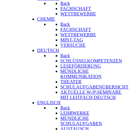
Back
FACHSCHAFT
WETTBEWERBE
CHEMIE
Back
FACHSCHAFT
WETTBEWERBE
MINT-TAG
VERSUCHE
DEUTSCH
Back
SCHLÜSSELKOMPETENZEN
LESEFÖRDERUNG
MÜNDLICHE
KOMMUNIKATION
THEATER
SCHULAUFGABENÜBERSICHT
AKTUELLE W-/P-SEMINARE
MIT LEITFACH DEUTSCH
ENGLISCH
Back
LEHRWERKE
MÜNDLICHE
SCHULAUFGABEN
AUSTAUSCH