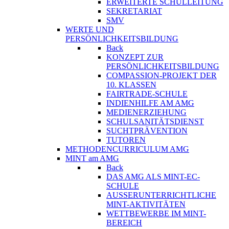
ERWEITERTE SCHULLEITUNG
SEKRETARIAT
SMV
WERTE UND
PERSÖNLICHKEITSBILDUNG
Back
KONZEPT ZUR
PERSÖNLICHKEITSBILDUNG
COMPASSION-PROJEKT DER
10. KLASSEN
FAIRTRADE-SCHULE
INDIENHILFE AM AMG
MEDIENERZIEHUNG
SCHULSANITÄTSDIENST
SUCHTPRÄVENTION
TUTOREN
METHODENCURRICULUM AMG
MINT am AMG
Back
DAS AMG ALS MINT-EC-
SCHULE
AUSSERUNTERRICHTLICHE
MINT-AKTIVITÄTEN
WETTBEWERBE IM MINT-
BEREICH