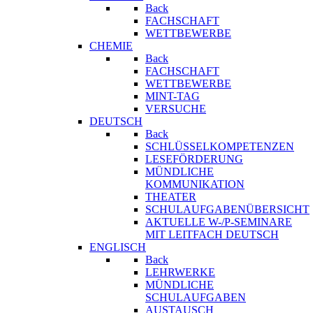
Back
FACHSCHAFT
WETTBEWERBE
CHEMIE
Back
FACHSCHAFT
WETTBEWERBE
MINT-TAG
VERSUCHE
DEUTSCH
Back
SCHLÜSSELKOMPETENZEN
LESEFÖRDERUNG
MÜNDLICHE
KOMMUNIKATION
THEATER
SCHULAUFGABENÜBERSICHT
AKTUELLE W-/P-SEMINARE
MIT LEITFACH DEUTSCH
ENGLISCH
Back
LEHRWERKE
MÜNDLICHE
SCHULAUFGABEN
AUSTAUSCH