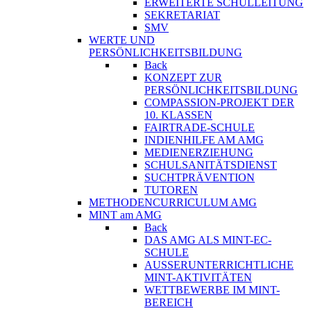
ERWEITERTE SCHULLEITUNG
SEKRETARIAT
SMV
WERTE UND
PERSÖNLICHKEITSBILDUNG
Back
KONZEPT ZUR
PERSÖNLICHKEITSBILDUNG
COMPASSION-PROJEKT DER
10. KLASSEN
FAIRTRADE-SCHULE
INDIENHILFE AM AMG
MEDIENERZIEHUNG
SCHULSANITÄTSDIENST
SUCHTPRÄVENTION
TUTOREN
METHODENCURRICULUM AMG
MINT am AMG
Back
DAS AMG ALS MINT-EC-
SCHULE
AUSSERUNTERRICHTLICHE
MINT-AKTIVITÄTEN
WETTBEWERBE IM MINT-
BEREICH