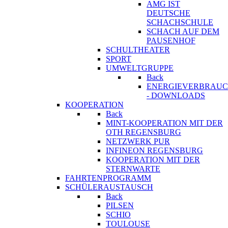
AMG IST
DEUTSCHE
SCHACHSCHULE
SCHACH AUF DEM
PAUSENHOF
SCHULTHEATER
SPORT
UMWELTGRUPPE
Back
ENERGIEVERBRAU
- DOWNLOADS
KOOPERATION
Back
MINT-KOOPERATION MIT DER
OTH REGENSBURG
NETZWERK PUR
INFINEON REGENSBURG
KOOPERATION MIT DER
STERNWARTE
FAHRTENPROGRAMM
SCHÜLERAUSTAUSCH
Back
PILSEN
SCHIO
TOULOUSE