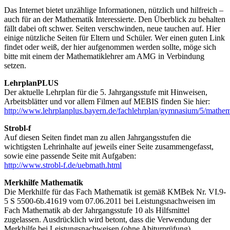
Das Internet bietet unzählige Informationen, nützlich und hilfreich –
auch für an der Mathematik Interessierte. Den Überblick zu behalten
fällt dabei oft schwer. Seiten verschwinden, neue tauchen auf. Hier
einige nützliche Seiten für Eltern und Schüler. Wer einen guten Link
findet oder weiß, der hier aufgenommen werden sollte, möge sich
bitte mit einem der Mathematiklehrer am AMG in Verbindung
setzen.
LehrplanPLUS
Der aktuelle Lehrplan für die 5. Jahrgangsstufe mit Hinweisen,
Arbeitsblätter und vor allem Filmen auf MEBIS finden Sie hier:
http://www.lehrplanplus.bayern.de/fachlehrplan/gymnasium/5/mathem
Strobl-f
Auf diesen Seiten findet man zu allen Jahrgangsstufen die
wichtigsten Lehrinhalte auf jeweils einer Seite zusammengefasst,
sowie eine passende Seite mit Aufgaben:
http://www.strobl-f.de/uebmath.html
Merkhilfe Mathematik
Die Merkhilfe für das Fach Mathematik ist gemäß KMBek Nr. VI.9-
5 S 5500-6b.41619 vom 07.06.2011 bei Leistungsnachweisen im
Fach Mathematik ab der Jahrgangsstufe 10 als Hilfsmittel
zugelassen. Ausdrücklich wird betont, dass die Verwendung der
Merkhilfe bei Leistungsnachweisen (ohne Abiturprüfung)