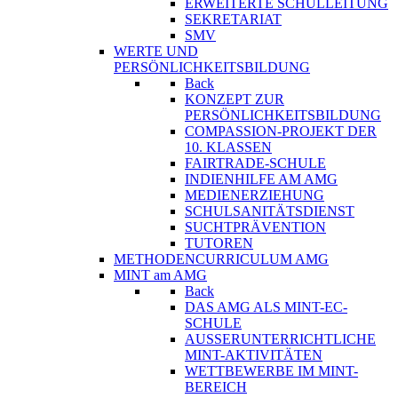
ERWEITERTE SCHULLEITUNG
SEKRETARIAT
SMV
WERTE UND
PERSÖNLICHKEITSBILDUNG
Back
KONZEPT ZUR
PERSÖNLICHKEITSBILDUNG
COMPASSION-PROJEKT DER
10. KLASSEN
FAIRTRADE-SCHULE
INDIENHILFE AM AMG
MEDIENERZIEHUNG
SCHULSANITÄTSDIENST
SUCHTPRÄVENTION
TUTOREN
METHODENCURRICULUM AMG
MINT am AMG
Back
DAS AMG ALS MINT-EC-
SCHULE
AUSSERUNTERRICHTLICHE
MINT-AKTIVITÄTEN
WETTBEWERBE IM MINT-
BEREICH