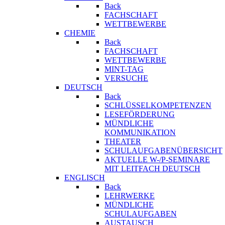
Back
FACHSCHAFT
WETTBEWERBE
CHEMIE
Back
FACHSCHAFT
WETTBEWERBE
MINT-TAG
VERSUCHE
DEUTSCH
Back
SCHLÜSSELKOMPETENZEN
LESEFÖRDERUNG
MÜNDLICHE
KOMMUNIKATION
THEATER
SCHULAUFGABENÜBERSICHT
AKTUELLE W-/P-SEMINARE
MIT LEITFACH DEUTSCH
ENGLISCH
Back
LEHRWERKE
MÜNDLICHE
SCHULAUFGABEN
AUSTAUSCH