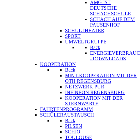
AMG IST
DEUTSCHE
SCHACHSCHULE
SCHACH AUF DEM
PAUSENHOF
SCHULTHEATER
SPORT
UMWELTGRUPPE
Back
ENERGIEVERBRAU
- DOWNLOADS
KOOPERATION
Back
MINT-KOOPERATION MIT DER
OTH REGENSBURG
NETZWERK PUR
INFINEON REGENSBURG
KOOPERATION MIT DER
STERNWARTE
FAHRTENPROGRAMM
SCHÜLERAUSTAUSCH
Back
PILSEN
SCHIO
TOULOUSE