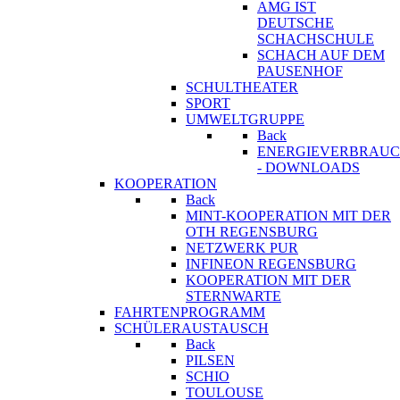
AMG IST
DEUTSCHE
SCHACHSCHULE
SCHACH AUF DEM
PAUSENHOF
SCHULTHEATER
SPORT
UMWELTGRUPPE
Back
ENERGIEVERBRAU
- DOWNLOADS
KOOPERATION
Back
MINT-KOOPERATION MIT DER
OTH REGENSBURG
NETZWERK PUR
INFINEON REGENSBURG
KOOPERATION MIT DER
STERNWARTE
FAHRTENPROGRAMM
SCHÜLERAUSTAUSCH
Back
PILSEN
SCHIO
TOULOUSE