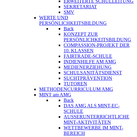
ERWEITERTE SCHULLEITUNG
SEKRETARIAT
SMV
WERTE UND
PERSÖNLICHKEITSBILDUNG
Back
KONZEPT ZUR
PERSÖNLICHKEITSBILDUNG
COMPASSION-PROJEKT DER
10. KLASSEN
FAIRTRADE-SCHULE
INDIENHILFE AM AMG
MEDIENERZIEHUNG
SCHULSANITÄTSDIENST
SUCHTPRÄVENTION
TUTOREN
METHODENCURRICULUM AMG
MINT am AMG
Back
DAS AMG ALS MINT-EC-
SCHULE
AUSSERUNTERRICHTLICHE
MINT-AKTIVITÄTEN
WETTBEWERBE IM MINT-
BEREICH