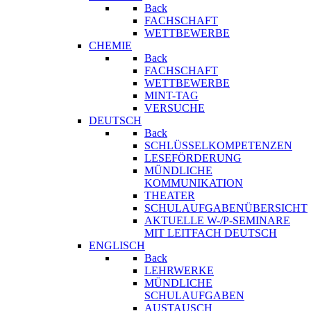
Back
FACHSCHAFT
WETTBEWERBE
CHEMIE
Back
FACHSCHAFT
WETTBEWERBE
MINT-TAG
VERSUCHE
DEUTSCH
Back
SCHLÜSSELKOMPETENZEN
LESEFÖRDERUNG
MÜNDLICHE
KOMMUNIKATION
THEATER
SCHULAUFGABENÜBERSICHT
AKTUELLE W-/P-SEMINARE
MIT LEITFACH DEUTSCH
ENGLISCH
Back
LEHRWERKE
MÜNDLICHE
SCHULAUFGABEN
AUSTAUSCH