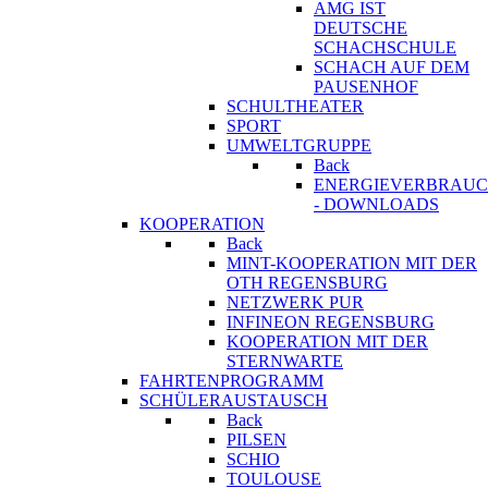
AMG IST
DEUTSCHE
SCHACHSCHULE
SCHACH AUF DEM
PAUSENHOF
SCHULTHEATER
SPORT
UMWELTGRUPPE
Back
ENERGIEVERBRAU
- DOWNLOADS
KOOPERATION
Back
MINT-KOOPERATION MIT DER
OTH REGENSBURG
NETZWERK PUR
INFINEON REGENSBURG
KOOPERATION MIT DER
STERNWARTE
FAHRTENPROGRAMM
SCHÜLERAUSTAUSCH
Back
PILSEN
SCHIO
TOULOUSE