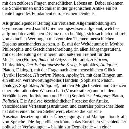
mit den zeitlosen Fragen menschlichen Lebens an. Dabei erkennen
die Schülerinnen und Schüler in der griechischen Antike ein bis
heute tragendes Fundament europäischen Denkens.
Als grundlegender Beitrag zur vertieften Allgemeinbildung am
Gymnasium wird somit Orientierungswissen aufgebaut, welches
aufgrund der zeitlichen Distanz dazu befähigt, sich sachlich und frei
von aktuellen Wertungen mit zentralen Themen menschlichen
Daseins auseinanderzusetzen, z. B. mit der Weltdeutung in Mythos,
Philosophie und Geschichtsschreibung (in allen Jahrgangsstufen),
mit der Bedeutung der inneren und äußeren Freiheit für den
Menschen (Homer,
Ilias
und
Odyssee
; Herodot,
Historien
;
Thukydides,
Der Peloponnesische Krieg
, Sophokles,
Antigone
,
Platon, Dialoge), mit der Frage nach dem menschlichen Glück
(Lyrik; Herodot,
Historien
; Platon,
Apologie
), mit dem Ringen um
ein ethisch verantwortungsvolles Handeln (Sophisten; Platon,
Dialoge; Sophokles,
Antigone
), mit den Möglichkeiten und Grenzen
einer rein rationalen Wissenschaft (Vorsokratiker) und mit dem
Verhältnis von Individuum und Staat (Sophokles,
Antigone
; Platon,
Politeia
). Die Analyse geschichtlicher Prozesse der Antike,
verschiedener Verfassungsstrukturen und zentraler politischer Ideen
hat dabei einen hohen Stellenwert, ebenso die kritische
Auseinandersetzung mit der Überzeugungs- und Manipulationskraft
von Sprache. Die Jugendlichen können das Entstehen verschiedener
politischer Verfassungen – bis hin zur Demokratie – in einer