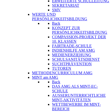
ERWEITERTE SCHULLEITUNG
SEKRETARIAT
SMV
WERTE UND
PERSÖNLICHKEITSBILDUNG
Back
KONZEPT ZUR
PERSÖNLICHKEITSBILDUNG
COMPASSION-PROJEKT DER
10. KLASSEN
FAIRTRADE-SCHULE
INDIENHILFE AM AMG
MEDIENERZIEHUNG
SCHULSANITÄTSDIENST
SUCHTPRÄVENTION
TUTOREN
METHODENCURRICULUM AMG
MINT am AMG
Back
DAS AMG ALS MINT-EC-
SCHULE
AUSSERUNTERRICHTLICHE
MINT-AKTIVITÄTEN
WETTBEWERBE IM MINT-
BEREICH