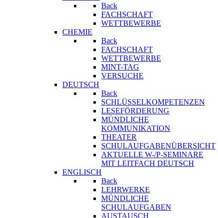
Back
FACHSCHAFT
WETTBEWERBE
CHEMIE
Back
FACHSCHAFT
WETTBEWERBE
MINT-TAG
VERSUCHE
DEUTSCH
Back
SCHLÜSSELKOMPETENZEN
LESEFÖRDERUNG
MÜNDLICHE
KOMMUNIKATION
THEATER
SCHULAUFGABENÜBERSICHT
AKTUELLE W-/P-SEMINARE
MIT LEITFACH DEUTSCH
ENGLISCH
Back
LEHRWERKE
MÜNDLICHE
SCHULAUFGABEN
AUSTAUSCH