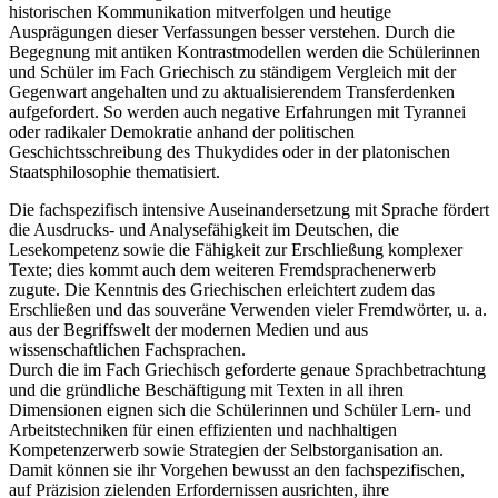
historischen Kommunikation mitverfolgen und heutige
Ausprägungen dieser Verfassungen besser verstehen. Durch die
Begegnung mit antiken Kontrastmodellen werden die Schülerinnen
und Schüler im Fach Griechisch zu ständigem Vergleich mit der
Gegenwart angehalten und zu aktualisierendem Transferdenken
aufgefordert. So werden auch negative Erfahrungen mit Tyrannei
oder radikaler Demokratie anhand der politischen
Geschichtsschreibung des Thukydides oder in der platonischen
Staatsphilosophie thematisiert.
Die fachspezifisch intensive Auseinandersetzung mit Sprache fördert
die Ausdrucks- und Analysefähigkeit im Deutschen, die
Lesekompetenz sowie die Fähigkeit zur Erschließung komplexer
Texte; dies kommt auch dem weiteren Fremdsprachenerwerb
zugute. Die Kenntnis des Griechischen erleichtert zudem das
Erschließen und das souveräne Verwenden vieler Fremdwörter, u. a.
aus der Begriffswelt der modernen Medien und aus
wissenschaftlichen Fachsprachen.
Durch die im Fach Griechisch geforderte genaue Sprachbetrachtung
und die gründliche Beschäftigung mit Texten in all ihren
Dimensionen eignen sich die Schülerinnen und Schüler Lern- und
Arbeitstechniken für einen effizienten und nachhaltigen
Kompetenzerwerb sowie Strategien der Selbstorganisation an.
Damit können sie ihr Vorgehen bewusst an den fachspezifischen,
auf Präzision zielenden Erfordernissen ausrichten, ihre