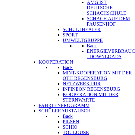
AMG IST
DEUTSCHE
SCHACHSCHULE
SCHACH AUF DEM
PAUSENHOF
SCHULTHEATER
SPORT
UMWELTGRUPPE
Back
ENERGIEVERBRAU
- DOWNLOADS
KOOPERATION
Back
MINT-KOOPERATION MIT DER
OTH REGENSBURG
NETZWERK PUR
INFINEON REGENSBURG
KOOPERATION MIT DER
STERNWARTE
FAHRTENPROGRAMM
SCHÜLERAUSTAUSCH
Back
PILSEN
SCHIO
TOULOUSE