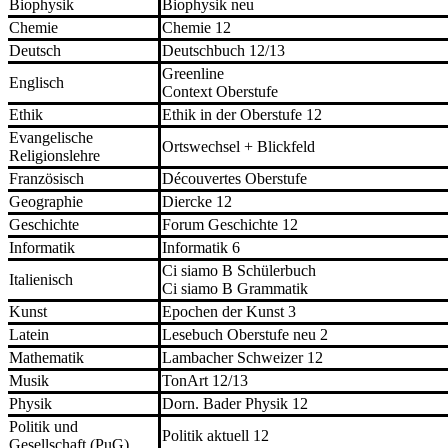
Biophysik
Biophysik neu
Chemie
Chemie 12
Deutsch
Deutschbuch 12/13
Greenline
Englisch
Context Oberstufe
Ethik
Ethik in der Oberstufe 12
Evangelische
Ortswechsel + Blickfeld
Religionslehre
Französisch
Découvertes Oberstufe
Geographie
Diercke 12
Geschichte
Forum Geschichte 12
Informatik
Informatik 6
Ci siamo B Schülerbuch
Italienisch
Ci siamo B Grammatik
Kunst
Epochen der Kunst 3
Latein
Lesebuch Oberstufe neu 2
Mathematik
Lambacher Schweizer 12
Musik
TonArt 12/13
Physik
Dorn. Bader Physik 12
Politik und
Politik aktuell 12
Gesellschaft (PuG)