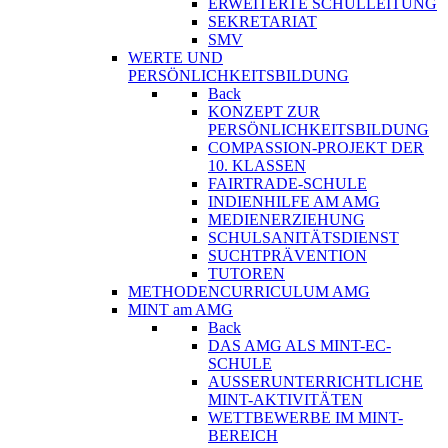
ERWEITERTE SCHULLEITUNG
SEKRETARIAT
SMV
WERTE UND
PERSÖNLICHKEITSBILDUNG
Back
KONZEPT ZUR
PERSÖNLICHKEITSBILDUNG
COMPASSION-PROJEKT DER
10. KLASSEN
FAIRTRADE-SCHULE
INDIENHILFE AM AMG
MEDIENERZIEHUNG
SCHULSANITÄTSDIENST
SUCHTPRÄVENTION
TUTOREN
METHODENCURRICULUM AMG
MINT am AMG
Back
DAS AMG ALS MINT-EC-
SCHULE
AUSSERUNTERRICHTLICHE
MINT-AKTIVITÄTEN
WETTBEWERBE IM MINT-
BEREICH