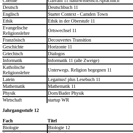
Chemie
Galvani 11 naturwissensch./sprachlich
Deutsch
Deutschbuch 11
Englisch
Starter Context - Camden Town
Ethik
Ethik in der Oberstufe 11
Evangelische
Ortswechsel 11
Religionslehre
Französisch
Decouvertes Transition
Geschichte
Horizonte 11
Griechisch
Dialogos
Informatik
Informatik 11 (alle Zweige)
Katholische
Unterwegs. Religion begegnen 11
Religionslehre
Latein
Legamus! plus Lesebuch 11
Mathematik
Mathematik 11
Physik
Dorn/Bader Physik
Wirtschaft
startup WR
Jahrgangsstufe 12
Fach
Titel
Biologie
Biologie 12