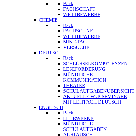
Back
FACHSCHAFT
WETTBEWERBE
CHEMIE
Back
FACHSCHAFT
WETTBEWERBE
MINT-TAG
VERSUCHE
DEUTSCH
Back
SCHLÜSSELKOMPETENZEN
LESEFÖRDERUNG
MÜNDLICHE
KOMMUNIKATION
THEATER
SCHULAUFGABENÜBERSICHT
AKTUELLE W-/P-SEMINARE
MIT LEITFACH DEUTSCH
ENGLISCH
Back
LEHRWERKE
MÜNDLICHE
SCHULAUFGABEN
AUSTAUSCH