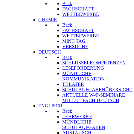
Back
FACHSCHAFT
WETTBEWERBE
CHEMIE
Back
FACHSCHAFT
WETTBEWERBE
MINT-TAG
VERSUCHE
DEUTSCH
Back
SCHLÜSSELKOMPETENZEN
LESEFÖRDERUNG
MÜNDLICHE
KOMMUNIKATION
THEATER
SCHULAUFGABENÜBERSICHT
AKTUELLE W-/P-SEMINARE
MIT LEITFACH DEUTSCH
ENGLISCH
Back
LEHRWERKE
MÜNDLICHE
SCHULAUFGABEN
AUSTAUSCH