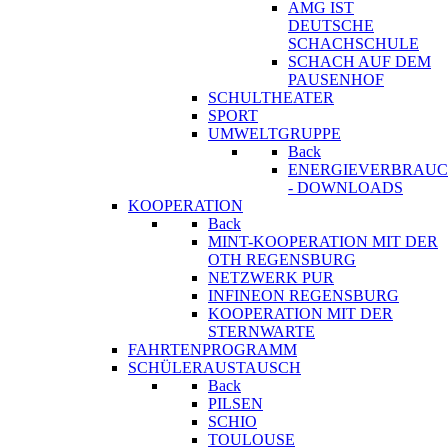
AMG IST
DEUTSCHE
SCHACHSCHULE
SCHACH AUF DEM
PAUSENHOF
SCHULTHEATER
SPORT
UMWELTGRUPPE
Back
ENERGIEVERBRAU
- DOWNLOADS
KOOPERATION
Back
MINT-KOOPERATION MIT DER
OTH REGENSBURG
NETZWERK PUR
INFINEON REGENSBURG
KOOPERATION MIT DER
STERNWARTE
FAHRTENPROGRAMM
SCHÜLERAUSTAUSCH
Back
PILSEN
SCHIO
TOULOUSE