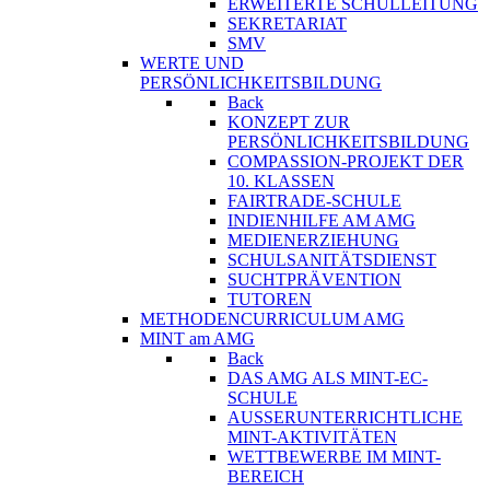
ERWEITERTE SCHULLEITUNG
SEKRETARIAT
SMV
WERTE UND
PERSÖNLICHKEITSBILDUNG
Back
KONZEPT ZUR
PERSÖNLICHKEITSBILDUNG
COMPASSION-PROJEKT DER
10. KLASSEN
FAIRTRADE-SCHULE
INDIENHILFE AM AMG
MEDIENERZIEHUNG
SCHULSANITÄTSDIENST
SUCHTPRÄVENTION
TUTOREN
METHODENCURRICULUM AMG
MINT am AMG
Back
DAS AMG ALS MINT-EC-
SCHULE
AUSSERUNTERRICHTLICHE
MINT-AKTIVITÄTEN
WETTBEWERBE IM MINT-
BEREICH