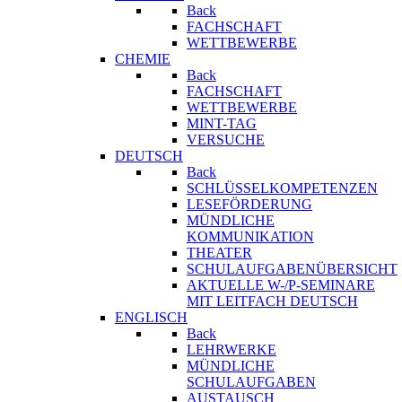
Back
FACHSCHAFT
WETTBEWERBE
CHEMIE
Back
FACHSCHAFT
WETTBEWERBE
MINT-TAG
VERSUCHE
DEUTSCH
Back
SCHLÜSSELKOMPETENZEN
LESEFÖRDERUNG
MÜNDLICHE
KOMMUNIKATION
THEATER
SCHULAUFGABENÜBERSICHT
AKTUELLE W-/P-SEMINARE
MIT LEITFACH DEUTSCH
ENGLISCH
Back
LEHRWERKE
MÜNDLICHE
SCHULAUFGABEN
AUSTAUSCH