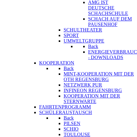
AMG IST
DEUTSCHE
SCHACHSCHULE
SCHACH AUF DEM
PAUSENHOF
SCHULTHEATER
SPORT
UMWELTGRUPPE
Back
ENERGIEVERBRAU
- DOWNLOADS
KOOPERATION
Back
MINT-KOOPERATION MIT DER
OTH REGENSBURG
NETZWERK PUR
INFINEON REGENSBURG
KOOPERATION MIT DER
STERNWARTE
FAHRTENPROGRAMM
SCHÜLERAUSTAUSCH
Back
PILSEN
SCHIO
TOULOUSE