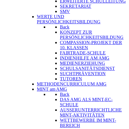
ERWEITERTE SCHULLEITUNG
SEKRETARIAT
SMV
WERTE UND
PERSÖNLICHKEITSBILDUNG
Back
KONZEPT ZUR
PERSÖNLICHKEITSBILDUNG
COMPASSION-PROJEKT DER
10. KLASSEN
FAIRTRADE-SCHULE
INDIENHILFE AM AMG
MEDIENERZIEHUNG
SCHULSANITÄTSDIENST
SUCHTPRÄVENTION
TUTOREN
METHODENCURRICULUM AMG
MINT am AMG
Back
DAS AMG ALS MINT-EC-
SCHULE
AUSSERUNTERRICHTLICHE
MINT-AKTIVITÄTEN
WETTBEWERBE IM MINT-
BEREICH