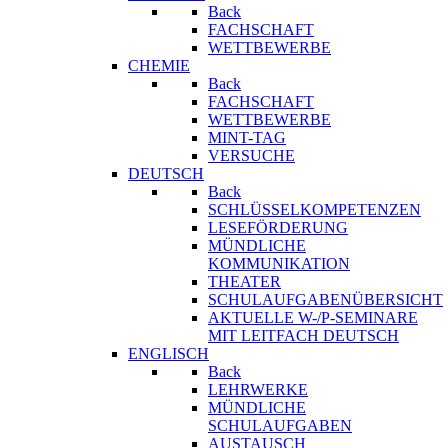
Back
FACHSCHAFT
WETTBEWERBE
CHEMIE
Back
FACHSCHAFT
WETTBEWERBE
MINT-TAG
VERSUCHE
DEUTSCH
Back
SCHLÜSSELKOMPETENZEN
LESEFÖRDERUNG
MÜNDLICHE
KOMMUNIKATION
THEATER
SCHULAUFGABENÜBERSICHT
AKTUELLE W-/P-SEMINARE
MIT LEITFACH DEUTSCH
ENGLISCH
Back
LEHRWERKE
MÜNDLICHE
SCHULAUFGABEN
AUSTAUSCH