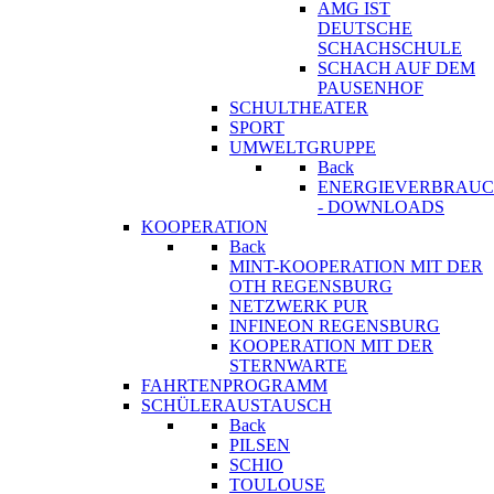
AMG IST
DEUTSCHE
SCHACHSCHULE
SCHACH AUF DEM
PAUSENHOF
SCHULTHEATER
SPORT
UMWELTGRUPPE
Back
ENERGIEVERBRAU
- DOWNLOADS
KOOPERATION
Back
MINT-KOOPERATION MIT DER
OTH REGENSBURG
NETZWERK PUR
INFINEON REGENSBURG
KOOPERATION MIT DER
STERNWARTE
FAHRTENPROGRAMM
SCHÜLERAUSTAUSCH
Back
PILSEN
SCHIO
TOULOUSE