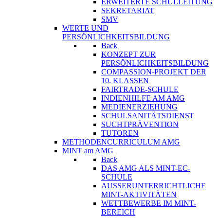
ERWEITERTE SCHULLEITUNG
SEKRETARIAT
SMV
WERTE UND
PERSÖNLICHKEITSBILDUNG
Back
KONZEPT ZUR
PERSÖNLICHKEITSBILDUNG
COMPASSION-PROJEKT DER
10. KLASSEN
FAIRTRADE-SCHULE
INDIENHILFE AM AMG
MEDIENERZIEHUNG
SCHULSANITÄTSDIENST
SUCHTPRÄVENTION
TUTOREN
METHODENCURRICULUM AMG
MINT am AMG
Back
DAS AMG ALS MINT-EC-
SCHULE
AUSSERUNTERRICHTLICHE
MINT-AKTIVITÄTEN
WETTBEWERBE IM MINT-
BEREICH