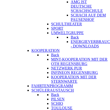
AMG IST
DEUTSCHE
SCHACHSCHULE
SCHACH AUF DEM
PAUSENHOF
SCHULTHEATER
SPORT
UMWELTGRUPPE
Back
ENERGIEVERBRAU
- DOWNLOADS
KOOPERATION
Back
MINT-KOOPERATION MIT DER
OTH REGENSBURG
NETZWERK PUR
INFINEON REGENSBURG
KOOPERATION MIT DER
STERNWARTE
FAHRTENPROGRAMM
SCHÜLERAUSTAUSCH
Back
PILSEN
SCHIO
TOULOUSE