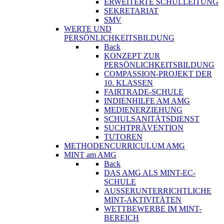
ERWEITERTE SCHULLEITUNG
SEKRETARIAT
SMV
WERTE UND
PERSÖNLICHKEITSBILDUNG
Back
KONZEPT ZUR
PERSÖNLICHKEITSBILDUNG
COMPASSION-PROJEKT DER
10. KLASSEN
FAIRTRADE-SCHULE
INDIENHILFE AM AMG
MEDIENERZIEHUNG
SCHULSANITÄTSDIENST
SUCHTPRÄVENTION
TUTOREN
METHODENCURRICULUM AMG
MINT am AMG
Back
DAS AMG ALS MINT-EC-
SCHULE
AUSSERUNTERRICHTLICHE
MINT-AKTIVITÄTEN
WETTBEWERBE IM MINT-
BEREICH