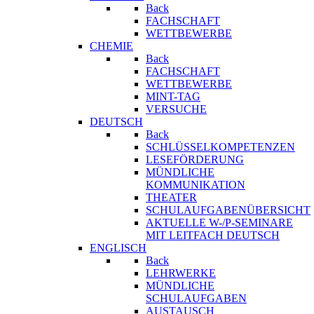
Back
FACHSCHAFT
WETTBEWERBE
CHEMIE
Back
FACHSCHAFT
WETTBEWERBE
MINT-TAG
VERSUCHE
DEUTSCH
Back
SCHLÜSSELKOMPETENZEN
LESEFÖRDERUNG
MÜNDLICHE
KOMMUNIKATION
THEATER
SCHULAUFGABENÜBERSICHT
AKTUELLE W-/P-SEMINARE
MIT LEITFACH DEUTSCH
ENGLISCH
Back
LEHRWERKE
MÜNDLICHE
SCHULAUFGABEN
AUSTAUSCH