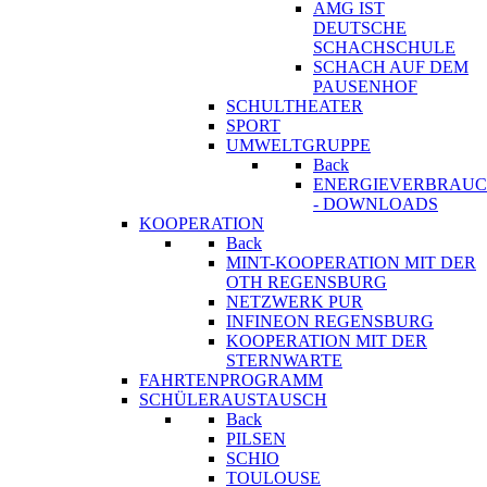
AMG IST
DEUTSCHE
SCHACHSCHULE
SCHACH AUF DEM
PAUSENHOF
SCHULTHEATER
SPORT
UMWELTGRUPPE
Back
ENERGIEVERBRAU
- DOWNLOADS
KOOPERATION
Back
MINT-KOOPERATION MIT DER
OTH REGENSBURG
NETZWERK PUR
INFINEON REGENSBURG
KOOPERATION MIT DER
STERNWARTE
FAHRTENPROGRAMM
SCHÜLERAUSTAUSCH
Back
PILSEN
SCHIO
TOULOUSE