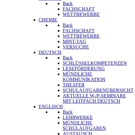
Back
FACHSCHAFT
WETTBEWERBE
CHEMIE
Back
FACHSCHAFT
WETTBEWERBE
MINT-TAG
VERSUCHE
DEUTSCH
Back
SCHLÜSSELKOMPETENZEN
LESEFÖRDERUNG
MÜNDLICHE
KOMMUNIKATION
THEATER
SCHULAUFGABENÜBERSICHT
AKTUELLE W-/P-SEMINARE
MIT LEITFACH DEUTSCH
ENGLISCH
Back
LEHRWERKE
MÜNDLICHE
SCHULAUFGABEN
AUSTAUSCH