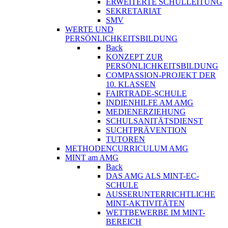
ERWEITERTE SCHULLEITUNG
SEKRETARIAT
SMV
WERTE UND
PERSÖNLICHKEITSBILDUNG
Back
KONZEPT ZUR
PERSÖNLICHKEITSBILDUNG
COMPASSION-PROJEKT DER
10. KLASSEN
FAIRTRADE-SCHULE
INDIENHILFE AM AMG
MEDIENERZIEHUNG
SCHULSANITÄTSDIENST
SUCHTPRÄVENTION
TUTOREN
METHODENCURRICULUM AMG
MINT am AMG
Back
DAS AMG ALS MINT-EC-
SCHULE
AUSSERUNTERRICHTLICHE
MINT-AKTIVITÄTEN
WETTBEWERBE IM MINT-
BEREICH