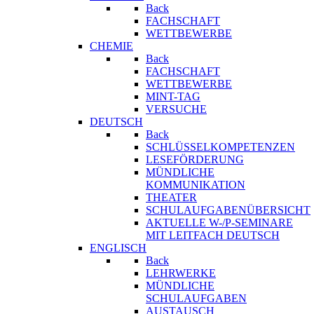
Back
FACHSCHAFT
WETTBEWERBE
CHEMIE
Back
FACHSCHAFT
WETTBEWERBE
MINT-TAG
VERSUCHE
DEUTSCH
Back
SCHLÜSSELKOMPETENZEN
LESEFÖRDERUNG
MÜNDLICHE
KOMMUNIKATION
THEATER
SCHULAUFGABENÜBERSICHT
AKTUELLE W-/P-SEMINARE
MIT LEITFACH DEUTSCH
ENGLISCH
Back
LEHRWERKE
MÜNDLICHE
SCHULAUFGABEN
AUSTAUSCH