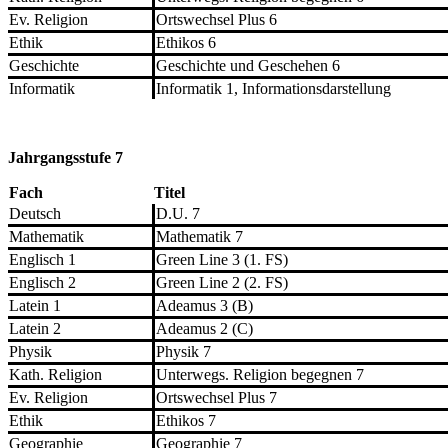
Ev. Religion
Ortswechsel Plus 6
Ethik
Ethikos 6
Geschichte
Geschichte und Geschehen 6
Informatik
Informatik 1, Informationsdarstellung
Jahrgangsstufe 7
Fach
Titel
Deutsch
D.U. 7
Mathematik
Mathematik 7
Englisch 1
Green Line 3 (1. FS)
Englisch 2
Green Line 2 (2. FS)
Latein 1
Adeamus 3 (B)
Latein 2
Adeamus 2 (C)
Physik
Physik 7
Kath. Religion
Unterwegs. Religion begegnen 7
Ev. Religion
Ortswechsel Plus 7
Ethik
Ethikos 7
Geographie
Geographie 7