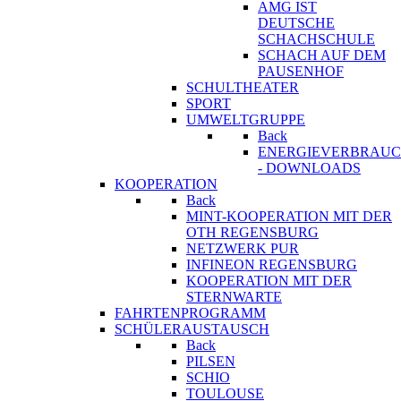
AMG IST
DEUTSCHE
SCHACHSCHULE
SCHACH AUF DEM
PAUSENHOF
SCHULTHEATER
SPORT
UMWELTGRUPPE
Back
ENERGIEVERBRAU
- DOWNLOADS
KOOPERATION
Back
MINT-KOOPERATION MIT DER
OTH REGENSBURG
NETZWERK PUR
INFINEON REGENSBURG
KOOPERATION MIT DER
STERNWARTE
FAHRTENPROGRAMM
SCHÜLERAUSTAUSCH
Back
PILSEN
SCHIO
TOULOUSE