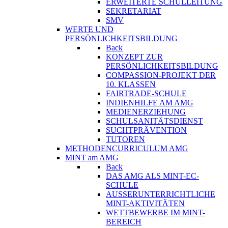
ERWEITERTE SCHULLEITUNG
SEKRETARIAT
SMV
WERTE UND
PERSÖNLICHKEITSBILDUNG
Back
KONZEPT ZUR
PERSÖNLICHKEITSBILDUNG
COMPASSION-PROJEKT DER
10. KLASSEN
FAIRTRADE-SCHULE
INDIENHILFE AM AMG
MEDIENERZIEHUNG
SCHULSANITÄTSDIENST
SUCHTPRÄVENTION
TUTOREN
METHODENCURRICULUM AMG
MINT am AMG
Back
DAS AMG ALS MINT-EC-
SCHULE
AUSSERUNTERRICHTLICHE
MINT-AKTIVITÄTEN
WETTBEWERBE IM MINT-
BEREICH