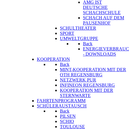
AMG IST
DEUTSCHE
SCHACHSCHULE
SCHACH AUF DEM
PAUSENHOF
SCHULTHEATER
SPORT
UMWELTGRUPPE
Back
ENERGIEVERBRAU
- DOWNLOADS
KOOPERATION
Back
MINT-KOOPERATION MIT DER
OTH REGENSBURG
NETZWERK PUR
INFINEON REGENSBURG
KOOPERATION MIT DER
STERNWARTE
FAHRTENPROGRAMM
SCHÜLERAUSTAUSCH
Back
PILSEN
SCHIO
TOULOUSE