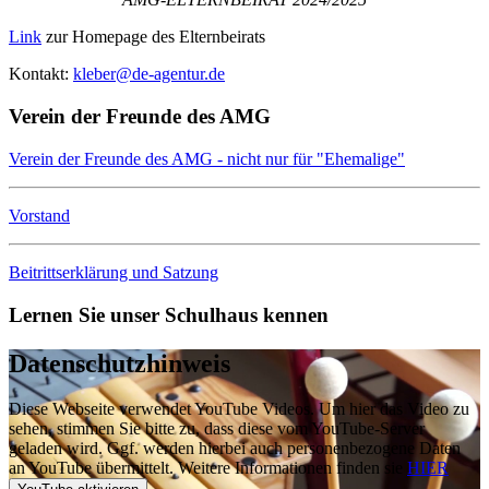
Link
zur Homepage des Elternbeirats
Kontakt:
kleber@de-agentur.de
Verein der Freunde des AMG
Verein der Freunde des AMG - nicht nur für "Ehemalige"
Vorstand
Beitrittserklärung und Satzung
Lernen Sie unser Schulhaus kennen
Datenschutzhinweis
Diese Webseite verwendet YouTube Videos. Um hier das Video zu
sehen, stimmen Sie bitte zu, dass diese vom YouTube-Server
geladen wird. Ggf. werden hierbei auch personenbezogene Daten
an YouTube übermittelt. Weitere Informationen finden sie
HIER