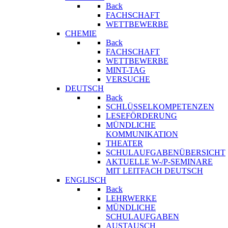
Back
FACHSCHAFT
WETTBEWERBE
CHEMIE
Back
FACHSCHAFT
WETTBEWERBE
MINT-TAG
VERSUCHE
DEUTSCH
Back
SCHLÜSSELKOMPETENZEN
LESEFÖRDERUNG
MÜNDLICHE
KOMMUNIKATION
THEATER
SCHULAUFGABENÜBERSICHT
AKTUELLE W-/P-SEMINARE
MIT LEITFACH DEUTSCH
ENGLISCH
Back
LEHRWERKE
MÜNDLICHE
SCHULAUFGABEN
AUSTAUSCH