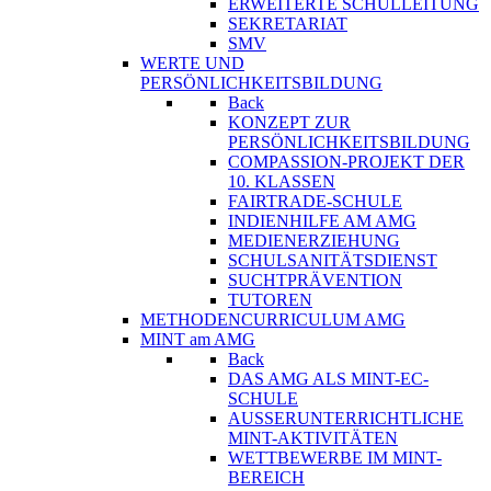
ERWEITERTE SCHULLEITUNG
SEKRETARIAT
SMV
WERTE UND
PERSÖNLICHKEITSBILDUNG
Back
KONZEPT ZUR
PERSÖNLICHKEITSBILDUNG
COMPASSION-PROJEKT DER
10. KLASSEN
FAIRTRADE-SCHULE
INDIENHILFE AM AMG
MEDIENERZIEHUNG
SCHULSANITÄTSDIENST
SUCHTPRÄVENTION
TUTOREN
METHODENCURRICULUM AMG
MINT am AMG
Back
DAS AMG ALS MINT-EC-
SCHULE
AUSSERUNTERRICHTLICHE
MINT-AKTIVITÄTEN
WETTBEWERBE IM MINT-
BEREICH