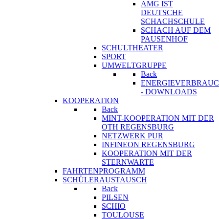
AMG IST
DEUTSCHE
SCHACHSCHULE
SCHACH AUF DEM
PAUSENHOF
SCHULTHEATER
SPORT
UMWELTGRUPPE
Back
ENERGIEVERBRAU
- DOWNLOADS
KOOPERATION
Back
MINT-KOOPERATION MIT DER
OTH REGENSBURG
NETZWERK PUR
INFINEON REGENSBURG
KOOPERATION MIT DER
STERNWARTE
FAHRTENPROGRAMM
SCHÜLERAUSTAUSCH
Back
PILSEN
SCHIO
TOULOUSE