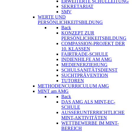
ERWEITERTE SCHULLEITUNG
SEKRETARIAT
SMV
WERTE UND
PERSÖNLICHKEITSBILDUNG
Back
KONZEPT ZUR
PERSÖNLICHKEITSBILDUNG
COMPASSION-PROJEKT DER
10. KLASSEN
FAIRTRADE-SCHULE
INDIENHILFE AM AMG
MEDIENERZIEHUNG
SCHULSANITÄTSDIENST
SUCHTPRÄVENTION
TUTOREN
METHODENCURRICULUM AMG
MINT am AMG
Back
DAS AMG ALS MINT-EC-
SCHULE
AUSSERUNTERRICHTLICHE
MINT-AKTIVITÄTEN
WETTBEWERBE IM MINT-
BEREICH