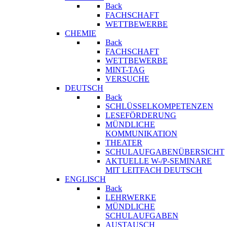
Back
FACHSCHAFT
WETTBEWERBE
CHEMIE
Back
FACHSCHAFT
WETTBEWERBE
MINT-TAG
VERSUCHE
DEUTSCH
Back
SCHLÜSSELKOMPETENZEN
LESEFÖRDERUNG
MÜNDLICHE
KOMMUNIKATION
THEATER
SCHULAUFGABENÜBERSICHT
AKTUELLE W-/P-SEMINARE
MIT LEITFACH DEUTSCH
ENGLISCH
Back
LEHRWERKE
MÜNDLICHE
SCHULAUFGABEN
AUSTAUSCH