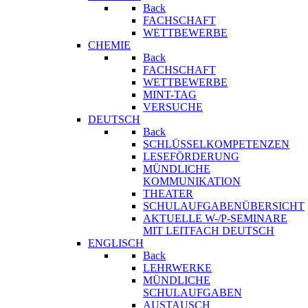
Back
FACHSCHAFT
WETTBEWERBE
CHEMIE
Back
FACHSCHAFT
WETTBEWERBE
MINT-TAG
VERSUCHE
DEUTSCH
Back
SCHLÜSSELKOMPETENZEN
LESEFÖRDERUNG
MÜNDLICHE
KOMMUNIKATION
THEATER
SCHULAUFGABENÜBERSICHT
AKTUELLE W-/P-SEMINARE
MIT LEITFACH DEUTSCH
ENGLISCH
Back
LEHRWERKE
MÜNDLICHE
SCHULAUFGABEN
AUSTAUSCH