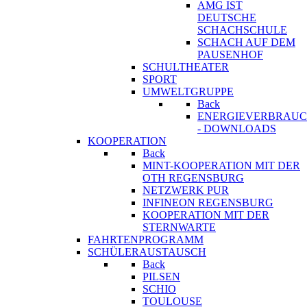
AMG IST
DEUTSCHE
SCHACHSCHULE
SCHACH AUF DEM
PAUSENHOF
SCHULTHEATER
SPORT
UMWELTGRUPPE
Back
ENERGIEVERBRAU
- DOWNLOADS
KOOPERATION
Back
MINT-KOOPERATION MIT DER
OTH REGENSBURG
NETZWERK PUR
INFINEON REGENSBURG
KOOPERATION MIT DER
STERNWARTE
FAHRTENPROGRAMM
SCHÜLERAUSTAUSCH
Back
PILSEN
SCHIO
TOULOUSE