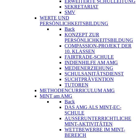
ERWEITERTE SCHULLEITUNG
SEKRETARIAT
SMV
WERTE UND
PERSÖNLICHKEITSBILDUNG
Back
KONZEPT ZUR
PERSÖNLICHKEITSBILDUNG
COMPASSION-PROJEKT DER
10. KLASSEN
FAIRTRADE-SCHULE
INDIENHILFE AM AMG
MEDIENERZIEHUNG
SCHULSANITÄTSDIENST
SUCHTPRÄVENTION
TUTOREN
METHODENCURRICULUM AMG
MINT am AMG
Back
DAS AMG ALS MINT-EC-
SCHULE
AUSSERUNTERRICHTLICHE
MINT-AKTIVITÄTEN
WETTBEWERBE IM MINT-
BEREICH