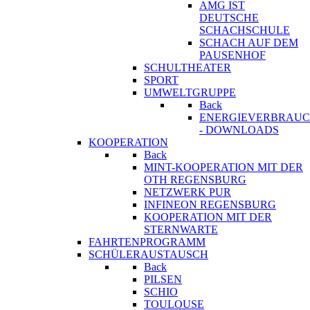
AMG IST
DEUTSCHE
SCHACHSCHULE
SCHACH AUF DEM
PAUSENHOF
SCHULTHEATER
SPORT
UMWELTGRUPPE
Back
ENERGIEVERBRAU
- DOWNLOADS
KOOPERATION
Back
MINT-KOOPERATION MIT DER
OTH REGENSBURG
NETZWERK PUR
INFINEON REGENSBURG
KOOPERATION MIT DER
STERNWARTE
FAHRTENPROGRAMM
SCHÜLERAUSTAUSCH
Back
PILSEN
SCHIO
TOULOUSE