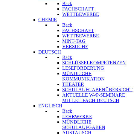
Back
FACHSCHAFT
WETTBEWERBE
CHEMIE
Back
FACHSCHAFT
WETTBEWERBE
MINT-TAG
VERSUCHE
DEUTSCH
Back
SCHLÜSSELKOMPETENZEN
LESEFÖRDERUNG
MÜNDLICHE
KOMMUNIKATION
THEATER
SCHULAUFGABENÜBERSICHT
AKTUELLE W-/P-SEMINARE
MIT LEITFACH DEUTSCH
ENGLISCH
Back
LEHRWERKE
MÜNDLICHE
SCHULAUFGABEN
AUSTAUSCH