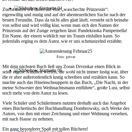
Zuerst trafen wir dabei auf eine „waschechte Prinzessin“:
eigenwillig und mutig und auf der abenteuerlichen Suche nach der
besten Freundin. Dass da nicht alles glatt läuft, versteht sich beinahe
von selbst und wird völlig klar, wenn man sich den Namen der
Prinzessin auf der Zunge zergehen lässt: Pandekraska Pampernella!
Ein Name, der einem wirklich nur im Traum einfallen kann. So
jedenfalls erging es dem Autor, wie er uns schmunzelnd erzählte.
Foto: privat
Mit dem nächsten Buch ließ uns Zoran Drvenkar einen Blick in
seine eigene Kindheit werfen, die wohl nicht immer lustig war, über
die er aber außerordentlich lustig schreiben und erzählen kann. So
machte auch das Hineinschnuppern in das Buch, „Die Nacht, in der
meine Schwester den Weihnachtsmann entführte“, große Lust, selbst
noch mehr von dem Autor zu lesen.
Viele Schüler und Schülerinnen nutzten deshalb auch das Angebot
eines Büchertischs der Buchhandlung Dombrowsky, sich Werke des
Autors, von ihm mit einer Zeichnung und einer Widmung versehen,
mit nach Hause zu nehmen.
Ein ganz besonderer Spaß mit tollen Büchern!