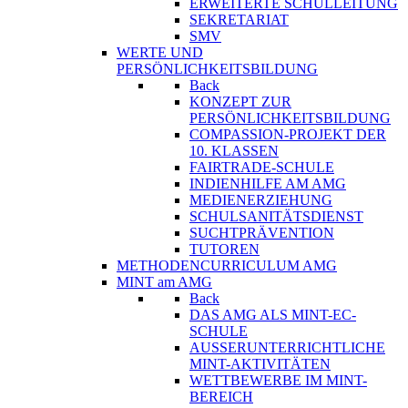
ERWEITERTE SCHULLEITUNG
SEKRETARIAT
SMV
WERTE UND
PERSÖNLICHKEITSBILDUNG
Back
KONZEPT ZUR
PERSÖNLICHKEITSBILDUNG
COMPASSION-PROJEKT DER
10. KLASSEN
FAIRTRADE-SCHULE
INDIENHILFE AM AMG
MEDIENERZIEHUNG
SCHULSANITÄTSDIENST
SUCHTPRÄVENTION
TUTOREN
METHODENCURRICULUM AMG
MINT am AMG
Back
DAS AMG ALS MINT-EC-
SCHULE
AUSSERUNTERRICHTLICHE
MINT-AKTIVITÄTEN
WETTBEWERBE IM MINT-
BEREICH