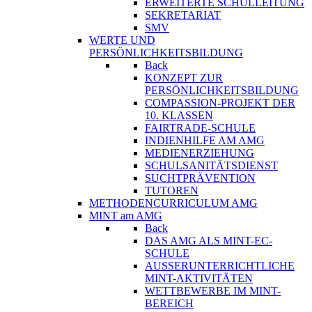
ERWEITERTE SCHULLEITUNG
SEKRETARIAT
SMV
WERTE UND
PERSÖNLICHKEITSBILDUNG
Back
KONZEPT ZUR
PERSÖNLICHKEITSBILDUNG
COMPASSION-PROJEKT DER
10. KLASSEN
FAIRTRADE-SCHULE
INDIENHILFE AM AMG
MEDIENERZIEHUNG
SCHULSANITÄTSDIENST
SUCHTPRÄVENTION
TUTOREN
METHODENCURRICULUM AMG
MINT am AMG
Back
DAS AMG ALS MINT-EC-
SCHULE
AUSSERUNTERRICHTLICHE
MINT-AKTIVITÄTEN
WETTBEWERBE IM MINT-
BEREICH