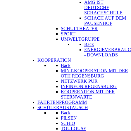
AMG IST
DEUTSCHE
SCHACHSCHULE
SCHACH AUF DEM
PAUSENHOF
SCHULTHEATER
SPORT
UMWELTGRUPPE
Back
ENERGIEVERBRAU
- DOWNLOADS
KOOPERATION
Back
MINT-KOOPERATION MIT DER
OTH REGENSBURG
NETZWERK PUR
INFINEON REGENSBURG
KOOPERATION MIT DER
STERNWARTE
FAHRTENPROGRAMM
SCHÜLERAUSTAUSCH
Back
PILSEN
SCHIO
TOULOUSE