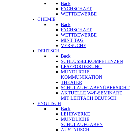
Back
FACHSCHAFT
WETTBEWERBE
CHEMIE
Back
FACHSCHAFT
WETTBEWERBE
MINT-TAG
VERSUCHE
DEUTSCH
Back
SCHLÜSSELKOMPETENZEN
LESEFÖRDERUNG
MÜNDLICHE
KOMMUNIKATION
THEATER
SCHULAUFGABENÜBERSICHT
AKTUELLE W-/P-SEMINARE
MIT LEITFACH DEUTSCH
ENGLISCH
Back
LEHRWERKE
MÜNDLICHE
SCHULAUFGABEN
AUSTAUSCH