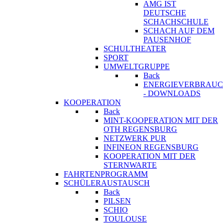
AMG IST
DEUTSCHE
SCHACHSCHULE
SCHACH AUF DEM
PAUSENHOF
SCHULTHEATER
SPORT
UMWELTGRUPPE
Back
ENERGIEVERBRAU
- DOWNLOADS
KOOPERATION
Back
MINT-KOOPERATION MIT DER
OTH REGENSBURG
NETZWERK PUR
INFINEON REGENSBURG
KOOPERATION MIT DER
STERNWARTE
FAHRTENPROGRAMM
SCHÜLERAUSTAUSCH
Back
PILSEN
SCHIO
TOULOUSE