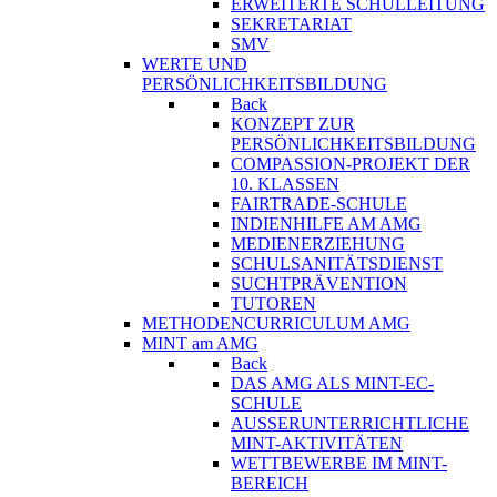
ERWEITERTE SCHULLEITUNG
SEKRETARIAT
SMV
WERTE UND
PERSÖNLICHKEITSBILDUNG
Back
KONZEPT ZUR
PERSÖNLICHKEITSBILDUNG
COMPASSION-PROJEKT DER
10. KLASSEN
FAIRTRADE-SCHULE
INDIENHILFE AM AMG
MEDIENERZIEHUNG
SCHULSANITÄTSDIENST
SUCHTPRÄVENTION
TUTOREN
METHODENCURRICULUM AMG
MINT am AMG
Back
DAS AMG ALS MINT-EC-
SCHULE
AUSSERUNTERRICHTLICHE
MINT-AKTIVITÄTEN
WETTBEWERBE IM MINT-
BEREICH