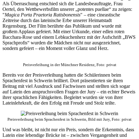
Als Überraschung entschied sich die Landesbeauftragte, Frau
Oertel, den Wettbewerbsfilm unserer „potentes puellae“ zu zeigen:
"
Magica Porta Praetoria Ratisbonensis
" – eine cineastische
Zeitreise durch das lateinische Erbe unserer Heimatstadt
Regensburg. Der Film berührte das Publikum und wurde mit
großem Applaus gefeiert. Mit einer Urkunde, einer edlen roten
Bacchara-Rose und einem Lebkuchenherz mit der Aufschrift „BWS
Sprachprofis“ wurden die Mädchen nicht nur ausgezeichnet,
sondern gefeiert – ein Moment voller Glanz und Herz.
Preisverleihung in der Münchner Residenz, Foto: privat
Bereits vor der Preisverleihung hatten die Schülerinnen beim
Sprachenfest in Schwerin brilliert. Dort präsentierten sie ihren
Beitrag mit viel Ausdruck und Fachwissen und stellten sich sogar
auf Latein den anspruchsvollen Fragen der Jury – ein echter Beweis
ihrer sprachlichen Fähigkeiten. Begleitet wurden sie von ihrer
Lateinlehrkraft, die den Erfolg mit Freude und Stolz teilte.
Preisverleihung beim Sprachenfest in Schwerin, Bild mit Jury, Foto: privat
Und was bleibt, ist nicht nur ein Preis, sondern die Erkenntnis, dass
Latein eine lebendige Brücke ist – zwischen Vergangenheit und