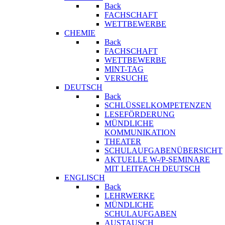
Back
FACHSCHAFT
WETTBEWERBE
CHEMIE
Back
FACHSCHAFT
WETTBEWERBE
MINT-TAG
VERSUCHE
DEUTSCH
Back
SCHLÜSSELKOMPETENZEN
LESEFÖRDERUNG
MÜNDLICHE
KOMMUNIKATION
THEATER
SCHULAUFGABENÜBERSICHT
AKTUELLE W-/P-SEMINARE
MIT LEITFACH DEUTSCH
ENGLISCH
Back
LEHRWERKE
MÜNDLICHE
SCHULAUFGABEN
AUSTAUSCH