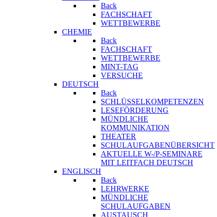
Back
FACHSCHAFT
WETTBEWERBE
CHEMIE
Back
FACHSCHAFT
WETTBEWERBE
MINT-TAG
VERSUCHE
DEUTSCH
Back
SCHLÜSSELKOMPETENZEN
LESEFÖRDERUNG
MÜNDLICHE
KOMMUNIKATION
THEATER
SCHULAUFGABENÜBERSICHT
AKTUELLE W-/P-SEMINARE
MIT LEITFACH DEUTSCH
ENGLISCH
Back
LEHRWERKE
MÜNDLICHE
SCHULAUFGABEN
AUSTAUSCH