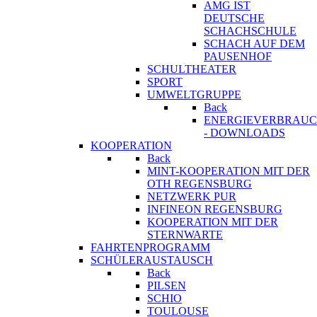
AMG IST
DEUTSCHE
SCHACHSCHULE
SCHACH AUF DEM
PAUSENHOF
SCHULTHEATER
SPORT
UMWELTGRUPPE
Back
ENERGIEVERBRAU
- DOWNLOADS
KOOPERATION
Back
MINT-KOOPERATION MIT DER
OTH REGENSBURG
NETZWERK PUR
INFINEON REGENSBURG
KOOPERATION MIT DER
STERNWARTE
FAHRTENPROGRAMM
SCHÜLERAUSTAUSCH
Back
PILSEN
SCHIO
TOULOUSE