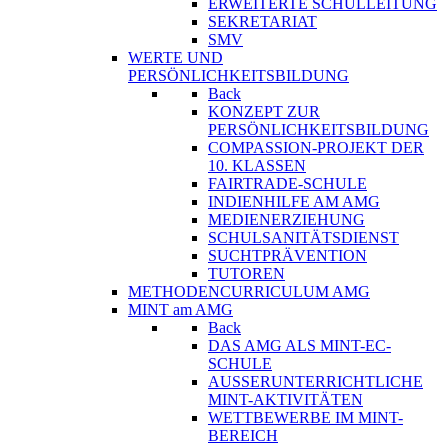
ERWEITERTE SCHULLEITUNG
SEKRETARIAT
SMV
WERTE UND
PERSÖNLICHKEITSBILDUNG
Back
KONZEPT ZUR
PERSÖNLICHKEITSBILDUNG
COMPASSION-PROJEKT DER
10. KLASSEN
FAIRTRADE-SCHULE
INDIENHILFE AM AMG
MEDIENERZIEHUNG
SCHULSANITÄTSDIENST
SUCHTPRÄVENTION
TUTOREN
METHODENCURRICULUM AMG
MINT am AMG
Back
DAS AMG ALS MINT-EC-
SCHULE
AUSSERUNTERRICHTLICHE
MINT-AKTIVITÄTEN
WETTBEWERBE IM MINT-
BEREICH