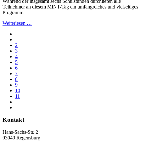
Während der insgesamt sechs Schulstunden durchliefen alle
Teilnehmer an diesem MINT-Tag ein umfangreiches und vielseitiges
Programm.
Weiterlesen …
2
3
4
5
6
7
8
9
10
11
Kontakt
Hans-Sachs-Str. 2
93049 Regensburg