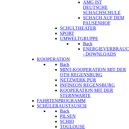
AMG IST
DEUTSCHE
SCHACHSCHULE
SCHACH AUF DEM
PAUSENHOF
SCHULTHEATER
SPORT
UMWELTGRUPPE
Back
ENERGIEVERBRAU
- DOWNLOADS
KOOPERATION
Back
MINT-KOOPERATION MIT DER
OTH REGENSBURG
NETZWERK PUR
INFINEON REGENSBURG
KOOPERATION MIT DER
STERNWARTE
FAHRTENPROGRAMM
SCHÜLERAUSTAUSCH
Back
PILSEN
SCHIO
TOULOUSE