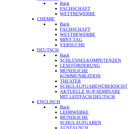
Back
FACHSCHAFT
WETTBEWERBE
CHEMIE
Back
FACHSCHAFT
WETTBEWERBE
MINT-TAG
VERSUCHE
DEUTSCH
Back
SCHLÜSSELKOMPETENZEN
LESEFÖRDERUNG
MÜNDLICHE
KOMMUNIKATION
THEATER
SCHULAUFGABENÜBERSICHT
AKTUELLE W-/P-SEMINARE
MIT LEITFACH DEUTSCH
ENGLISCH
Back
LEHRWERKE
MÜNDLICHE
SCHULAUFGABEN
AUSTAUSCH