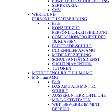
ERWEITERTE SCHULLEITUNG
SEKRETARIAT
SMV
WERTE UND
PERSÖNLICHKEITSBILDUNG
Back
KONZEPT ZUR
PERSÖNLICHKEITSBILDUNG
COMPASSION-PROJEKT DER
10. KLASSEN
FAIRTRADE-SCHULE
INDIENHILFE AM AMG
MEDIENERZIEHUNG
SCHULSANITÄTSDIENST
SUCHTPRÄVENTION
TUTOREN
METHODENCURRICULUM AMG
MINT am AMG
Back
DAS AMG ALS MINT-EC-
SCHULE
AUSSERUNTERRICHTLICHE
MINT-AKTIVITÄTEN
WETTBEWERBE IM MINT-
BEREICH