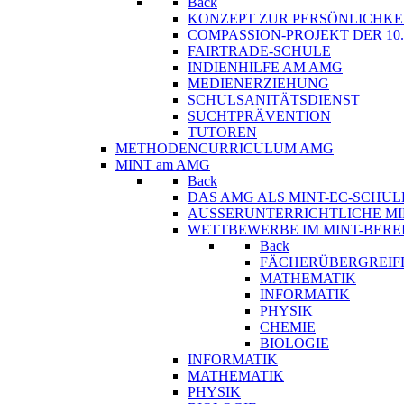
Back
KONZEPT ZUR PERSÖNLICHKE
COMPASSION-PROJEKT DER 10
FAIRTRADE-SCHULE
INDIENHILFE AM AMG
MEDIENERZIEHUNG
SCHULSANITÄTSDIENST
SUCHTPRÄVENTION
TUTOREN
METHODENCURRICULUM AMG
MINT am AMG
Back
DAS AMG ALS MINT-EC-SCHUL
AUSSERUNTERRICHTLICHE MI
WETTBEWERBE IM MINT-BERE
Back
FÄCHERÜBERGREIF
MATHEMATIK
INFORMATIK
PHYSIK
CHEMIE
BIOLOGIE
INFORMATIK
MATHEMATIK
PHYSIK