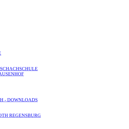
E
E SCHACHSCHULE
PAUSENHOF
H - DOWNLOADS
 OTH REGENSBURG