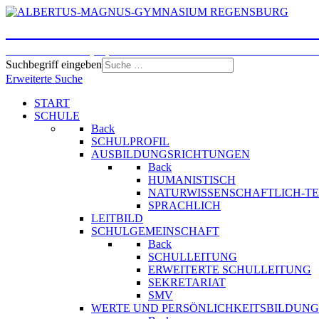
ALBERTUS-MAGNUS-GYMNASI
Humanistisches, Sprachliches und Naturwissenschaftlic
Suchbegriff eingeben
Erweiterte Suche
START
SCHULE
Back
SCHULPROFIL
AUSBILDUNGSRICHTUNGEN
Back
HUMANISTISCH
NATURWISSENSCHAFTLICH-T
SPRACHLICH
LEITBILD
SCHULGEMEINSCHAFT
Back
SCHULLEITUNG
ERWEITERTE SCHULLEITUNG
SEKRETARIAT
SMV
WERTE UND PERSÖNLICHKEITSBILDUNG