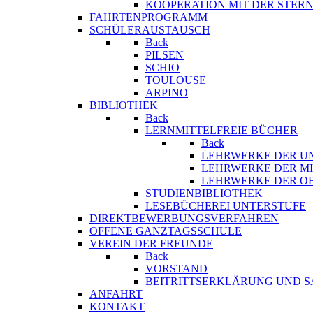
KOOPERATION MIT DER STER
FAHRTENPROGRAMM
SCHÜLERAUSTAUSCH
Back
PILSEN
SCHIO
TOULOUSE
ARPINO
BIBLIOTHEK
Back
LERNMITTELFREIE BÜCHER
Back
LEHRWERKE DER U
LEHRWERKE DER MI
LEHRWERKE DER O
STUDIENBIBLIOTHEK
LESEBÜCHEREI UNTERSTUFE
DIREKTBEWERBUNGSVERFAHREN
OFFENE GANZTAGSSCHULE
VEREIN DER FREUNDE
Back
VORSTAND
BEITRITTSERKLÄRUNG UND 
ANFAHRT
KONTAKT