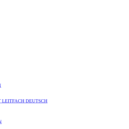
N
T LEITFACH DEUTSCH
N